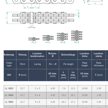
Laschen-
Bolzen-
Laschen-
Laschen-
Kettentyp
Teilung
Bolzenlänge
kombination
Ø
höhe
stärke
Chain
Plate
Plate
Pitch
Lacing
Pin – Ø
Pin length
type
height
thickness
L
Lc
d2 max.
h2 max.
ISO
P
[mm]
max.
max.
T
[mm]
[mm]
[mm]
[mm]
[mm]
LL 0822
12,7
2 x 2
4,45
7,6
13,1
10,60
1,30
LL 0844
12,7
4 x 4
4,45
13,0
20,1
10,60
1,30
LL 0866
12,7
6 x 6
4,45
18,2
27,1
10,60
1,30