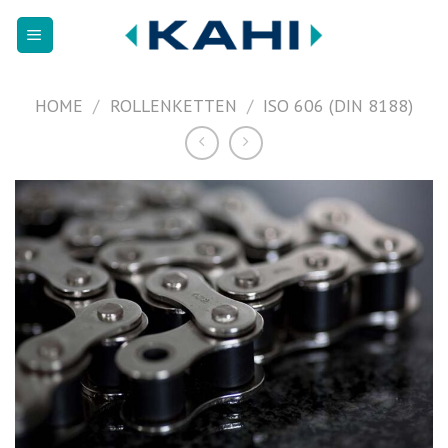
Zum
Inhalt
springen
HOME
/
ROLLENKETTEN
/
ISO 606 (DIN 8188)