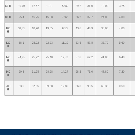
60 H
19,05
12,57
11,91
5,94
29,2
31,0
18,00
3,25
80 H
25,4
15,75
15,88
7,92
36,2
37,7
24,00
4,00
100
31,75
18,90
19,05
9,53
43,6
46,9
30,00
4,80
H
120
38,1
25,22
22,23
11,10
53,5
57,5
35,70
5,60
H
140
44,45
25,22
25,40
12,70
57,6
62,2
41,00
6,40
H
160
50,8
31,55
28,58
14,27
68,2
73,0
47,80
7,20
H
200
63,5
37,85
39,68
19,85
86,6
93,5
60,33
9,50
H